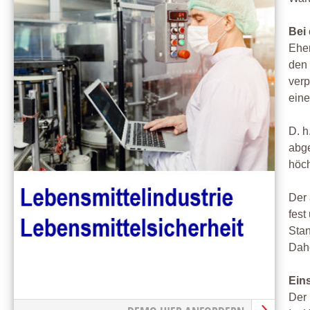
Bei
Eher
den 
verp
eine
D. h
abge
höch
Der 
fest
Stan
Dahe
Ein
Der 