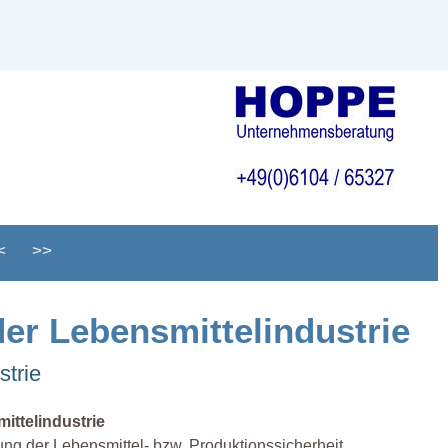
<
>>
der Lebensmittelindustrie
strie
ittelindustrie
ung der Lebensmittel- bzw. Produktionssicherheit