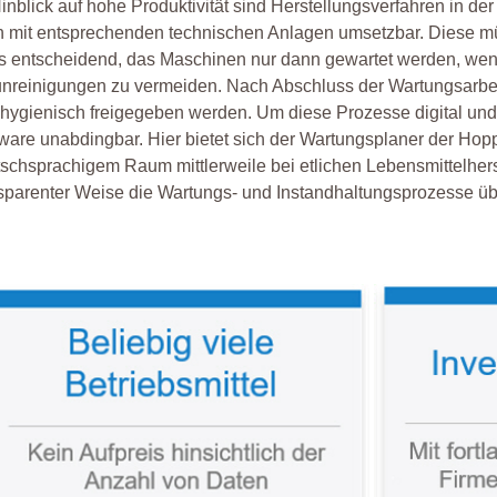
inblick auf hohe Produktivität sind Herstellungsverfahren in d
 mit entsprechenden technischen Anlagen umsetzbar. Diese m
es entscheidend, das Maschinen nur dann gewartet werden, wenn
nreinigungen zu vermeiden. Nach Abschluss der Wartungsarbeit
hygienisch freigegeben werden. Um diese Prozesse digital und ef
ware unabdingbar. Hier bietet sich der Wartungsplaner der Ho
schsprachigem Raum mittlerweile bei etlichen Lebensmittelherste
sparenter Weise die Wartungs- und Instandhaltungsprozesse üb