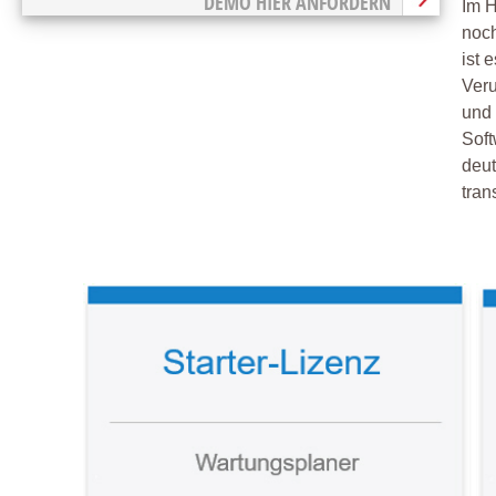
DEMO HIER ANFORDERN
Im H
noch
ist 
Veru
und 
Soft
deut
tran