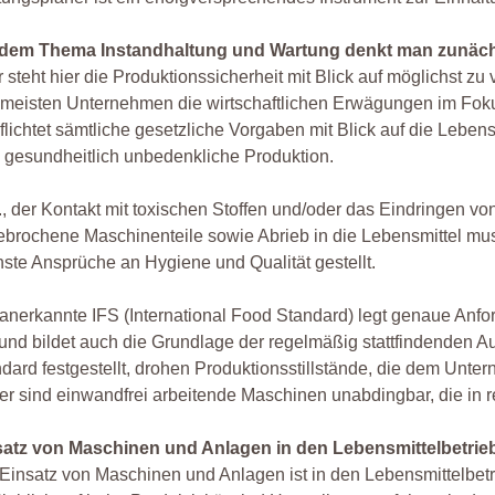
 dem Thema Instandhaltung und Wartung denkt man zunächst
 steht hier die Produktionssicherheit mit Blick auf möglichst z
meisten Unternehmen die wirtschaftlichen Erwägungen im Fokus
flichtet sämtliche gesetzliche Vorgaben mit Blick auf die Lebensmi
 gesundheitlich unbedenkliche Produktion.
., der Kontakt mit toxischen Stoffen und/oder das Eindringen v
brochene Maschinenteile sowie Abrieb in die Lebensmittel mu
ste Ansprüche an Hygiene und Qualität gestellt.
anerkannte IFS (International Food Standard) legt genaue Anfo
 und bildet auch die Grundlage der regelmäßig stattfindenden 
dard festgestellt, drohen Produktionsstillstände, die dem Unt
r sind einwandfrei arbeitende Maschinen unabdingbar, die i
satz von Maschinen und Anlagen in den Lebensmittelbetrie
Einsatz von Maschinen und Anlagen ist in den Lebensmittelbe