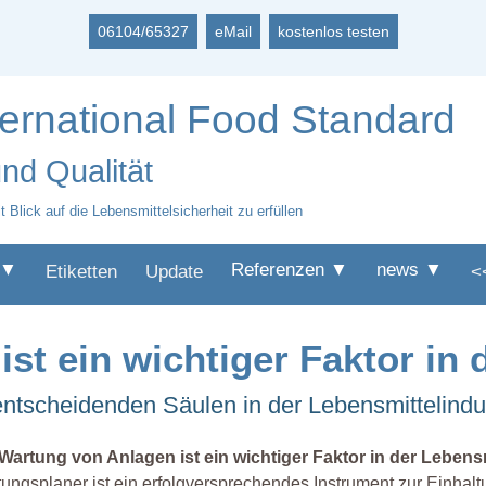
06104/65327
eMail
kostenlos testen
nternational Food Standard
nd Qualität
 Blick auf die Lebensmittelsicherheit zu erfüllen
 ▼
Referenzen ▼
news ▼
Etiketten
Update
<
st ein wichtiger Faktor in 
entscheidenden Säulen in der Lebensmittelindu
Wartung von Anlagen ist ein wichtiger Faktor in der Lebensm
ungsplaner ist ein erfolgversprechendes Instrument zur Einhalt