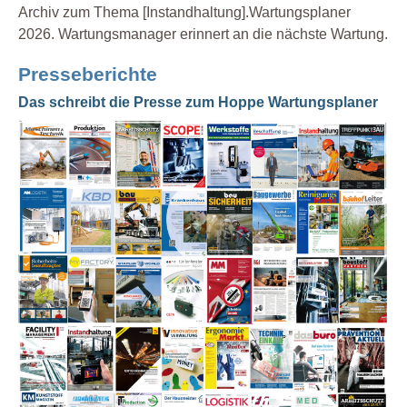
Archiv zum Thema [Instandhaltung].Wartungsplaner
Organisation
2026. Wartungsmanager erinnert an die nächste Wartung.
Produktion
Prüfen
Presseberichte
Prüfmittel Messmittel
Das schreibt die Presse zum Hoppe Wartungsplaner
Prüfplaner
Prüfung
Prüfung Arbeitsmittel
Prüfung Fuhrpark
Reparatur
Service
Sicherheit
Software
Sonstiges
Unterweisung