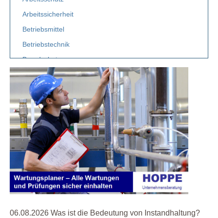
Arbeitssicherheit
Betriebsmittel
Betriebstechnik
Brandschutz
Elektro
Etiketten
Facility Management
Fuhrpark
Gebäudemanagement
Gefahrstoff
Gefährdungsbeurteilung
Gesetz
Instandhaltung
Leiterprüfung
06.08.2026 Was ist die Bedeutung von Instandhaltung?