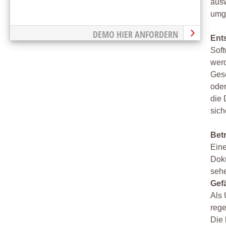
ausw
umg
DEMO HIER ANFORDERN
Ent
Soft
wer
Gese
oder
die 
sich
Bet
Eine
Doku
seh
Gef
Als 
rege
Die 