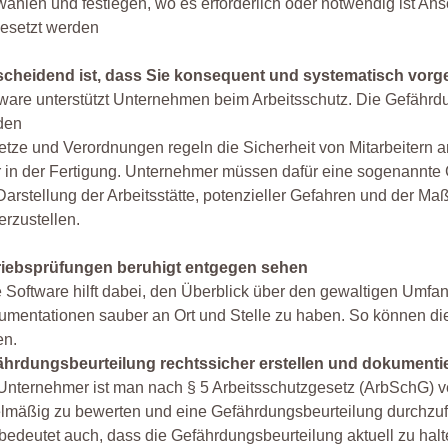
ählen und festlegen, wo es erforderlich oder notwendig ist 
esetzt werden
scheidend ist, dass Sie konsequent und systematisch vorg
ware unterstützt Unternehmen beim Arbeitsschutz. Die Gefährdu
den
tze und Verordnungen regeln die Sicherheit von Mitarbeitern an
 in der Fertigung. Unternehmer müssen dafür eine sogenannte
Darstellung der Arbeitsstätte, potenzieller Gefahren und der M
erzustellen.
riebsprüfungen beruhigt entgegen sehen
 Software hilft dabei, den Überblick über den gewaltigen Umfa
mentationen sauber an Ort und Stelle zu haben. So können die
en.
ährdungsbeurteilung rechtssicher erstellen und dokumenti
Unternehmer ist man nach § 5 Arbeitsschutzgesetz (ArbSchG) v
lmäßig zu bewerten und eine Gefährdungsbeurteilung durchzuf
bedeutet auch, dass die Gefährdungsbeurteilung aktuell zu halt