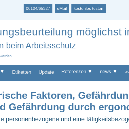
06104/65327
eMail
kostenlos testen
ngsbeurteilung möglichst i
n beim Arbeitsschutz
 werden
 ▼
Referenzen ▼
news ▼
Etiketten
Update
<
rische Faktoren, Gefährdun
und Gefährdung durch ergon
ine personenbezogene und eine tätigkeitsbezo