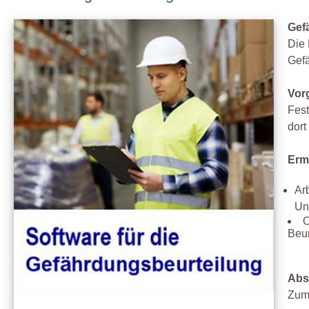
Gef
Die
Gefä
Vor
Fest
dort
Erm
Ar
Un
O
Beur
Abs
Zum 