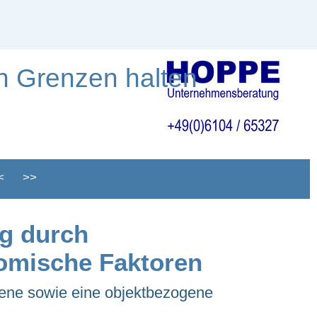
n Grenzen halten
<
>>
g durch
omische Faktoren
gene sowie eine objektbezogene