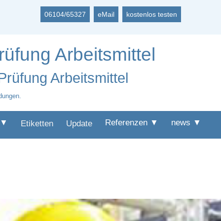
06104/65327
eMail
kostenlos testen
rüfung Arbeitsmittel
Prüfung Arbeitsmittel
dungen.
 ▼
Referenzen ▼
news ▼
Etiketten
Update