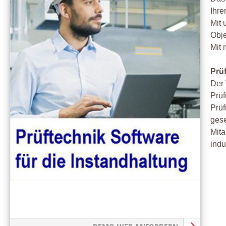
Ihre
Mit 
Obj
Mit 
Prüf
Der 
Prüf
Prüf
gese
Mita
indu