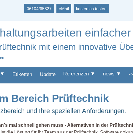
06104/65327
eMail
kostenlos testen
haltungsarbeiten einfacher 
Prüftechnik mit einem innovative 
tern
 ▼
Referenzen ▼
news ▼
Etiketten
Update
<
im Bereich Prüftechnik
tzbereich und Ihre speziellen Anforderungen.
's mal schnell gehen muss - Alternativen in der Prüftechnik
ist die Lösung für Ihr Team aus der Prüftechnik. Software dokum