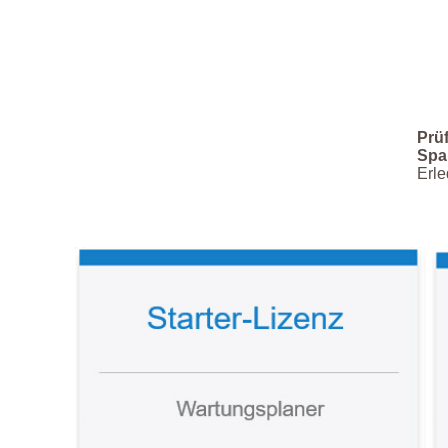
Prüf
Spar
Erle