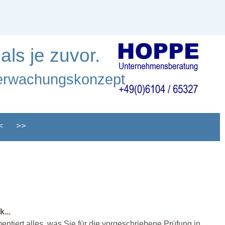
als je zuvor.
Überwachungskonzept
<
>>
...
entiert alles, was Sie für die vorgeschriebene Prüfung in