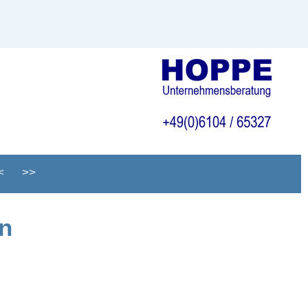
<
>>
en