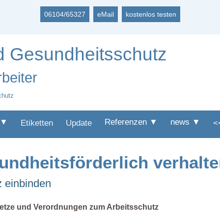
06104/65327
eMail
kostenlos testen
nd Gesundheitsschutz
rbeiter
chutz
 ▼
Referenzen ▼
news ▼
Etiketten
Update
<
undheitsförderlich verhalt
z einbinden
etze und Verordnungen zum Arbeitsschutz