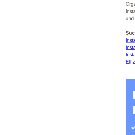
Orga
Inst
und
Suc
Inst
Inst
Inst
Effi