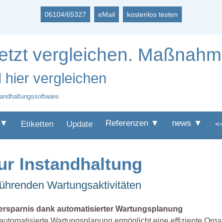
06104/65327
eMail
kostenlos testen
jetzt vergleichen. Maßnahm
 hier vergleichen
tandhaltungssoftware.
 ▼
Referenzen ▼
news ▼
Etiketten
Update
<
ur Instandhaltung
ührenden Wartungsaktivitäten
tersparnis dank automatisierter Wartungsplanung
automatisierte Wartungsplanung ermöglicht eine effiziente O