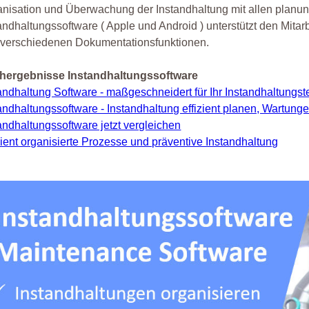
nisation und Überwachung der Instandhaltung mit allen planun
andhaltungssoftware ( Apple und Android ) unterstützt den Mita
 verschiedenen Dokumentationsfunktionen.
hergebnisse Instandhaltungssoftware
andhaltung Software - maßgeschneidert für Ihr Instandhaltungs
andhaltungssoftware - Instandhaltung effizient planen, Wartun
andhaltungssoftware jetzt vergleichen
zient organisierte Prozesse und präventive Instandhaltung