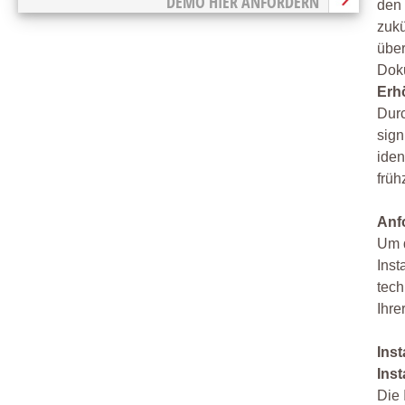
DEMO HIER ANFORDERN
den 
zukü
über
Doku
Erh
Dur
sign
iden
früh
Anf
Um d
Inst
tech
Ihre
Ins
Ins
Die 