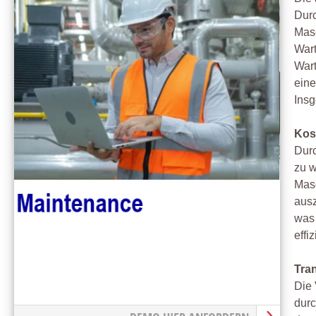
Dur
Masc
Wart
Wart
eine
Insg
Kos
Durc
zu w
Masc
ausz
was 
effi
Tra
Die 
durc