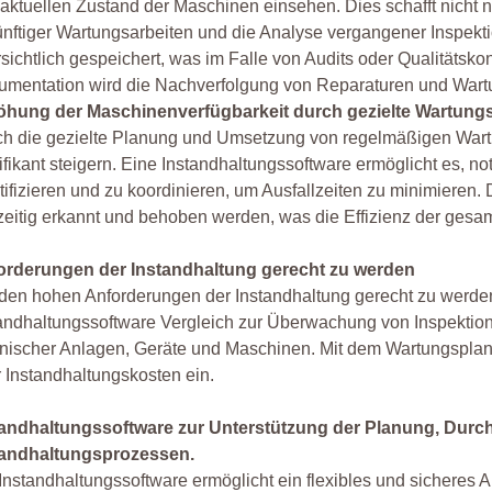
aktuellen Zustand der Maschinen einsehen. Dies schafft nicht n
nftiger Wartungsarbeiten und die Analyse vergangener Inspek
sichtlich gespeichert, was im Falle von Audits oder Qualitätskon
mentation wird die Nachverfolgung von Reparaturen und Wartun
öhung der Maschinenverfügbarkeit durch gezielte Wartu
ch die gezielte Planung und Umsetzung von regelmäßigen War
ifikant steigern. Eine Instandhaltungssoftware ermöglicht es, n
tifizieren und zu koordinieren, um Ausfallzeiten zu minimier
zeitig erkannt und behoben werden, was die Effizienz der gesa
orderungen der Instandhaltung gerecht zu werden
en hohen Anforderungen der Instandhaltung gerecht zu werden,
andhaltungssoftware Vergleich zur Überwachung von Inspektio
nischer Anlagen, Geräte und Maschinen. Mit dem Wartungsplan
r Instandhaltungskosten ein.
tandhaltungssoftware zur Unterstützung der Planung, Dur
tandhaltungsprozessen.
Instandhaltungssoftware ermöglicht ein flexibles und sicheres