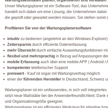
Wartungsaktivitäten planen, organisieren und verwalten
Unser Wartungsplaner ist ein Software-Tool, das Unternehmen
handelt sich dabei um eine Lösung, die Unternehmen dabei hi
die geprüft oder gewartet werden müssen. Sie stellen somi
Profitieren Sie von der Wartungsplanersoftware
intuitiv
zu bedienen (angelehnt an den Windows-Explorer)
Zeitersparnis
durch effiziente Datenerfassung
mehr Übersicht
durch einfache Auswertungsfunktionen mit
flexibel und mehrsprachig
in Bezug auf Anpassungen de
mobile Erfassung
auch über eine mobile APP ( Android / 
kompetenter
telefonischer Support
preiswert
- Kauf ist sogar mit Wartungsvertrag möglich
einer der
führenden Hersteller
in Deutschland, Schweiz un
Wartungsplaner ist ein umfassendes, in sich voll integrie
setzt neue Maßstäbe bei der Anwenderfreundlichkeit. Dank s
und Organisationsgröße geeignet.
Wartungsplaner ist ein effizientes Werkzeug für ständige 