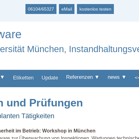
06104/65327
eMail
kostenlos testen
ware
versität München, Instandhaltungsv
 ▼
Referenzen ▼
news ▼
Etiketten
Update
<
n und Prüfungen
lanten Tätigkeiten
herheit im Betrieb: Workshop in München
ware zur Überwachung von Inspektionen, Wartungen technischer