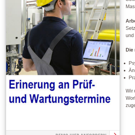
Mas
Arb
Setz
und 
Die
Ps
Än
Pr
Wir 
Work
zug