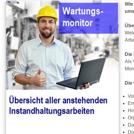
Wie
ums
Übe
Welc
Arbe
Die
Als 
Moni
Die
Vol
Er
Hi
Or
Da
Do