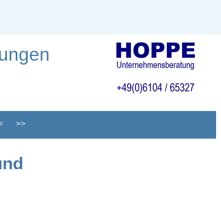
tungen
<
>>
und