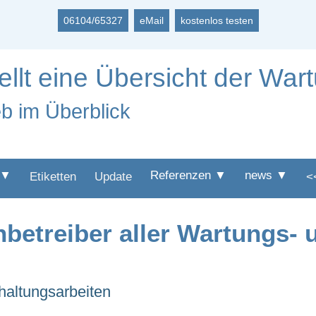
06104/65327
eMail
kostenlos testen
ellt eine Übersicht der War
eb im Überblick
 ▼
Referenzen ▼
news ▼
Etiketten
Update
<
nbetreiber aller Wartungs- 
haltungsarbeiten