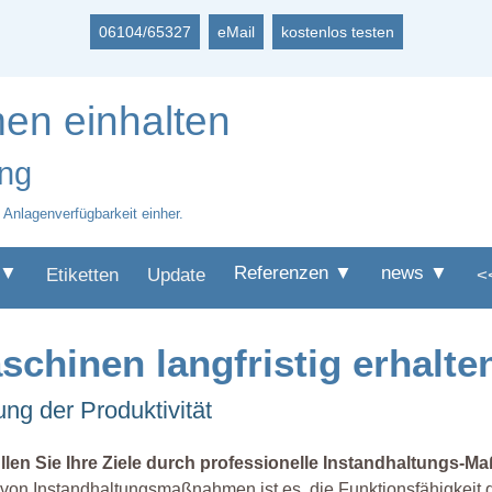
06104/65327
eMail
kostenlos testen
en einhalten
ung
 Anlagenverfügbarkeit einher.
 ▼
Referenzen ▼
news ▼
Etiketten
Update
<
schinen langfristig erhalte
g der Produktivität
üllen Sie Ihre Ziele durch professionelle Instandhaltungs-
 von Instandhaltungsmaßnahmen ist es, die Funktionsfähigkeit d