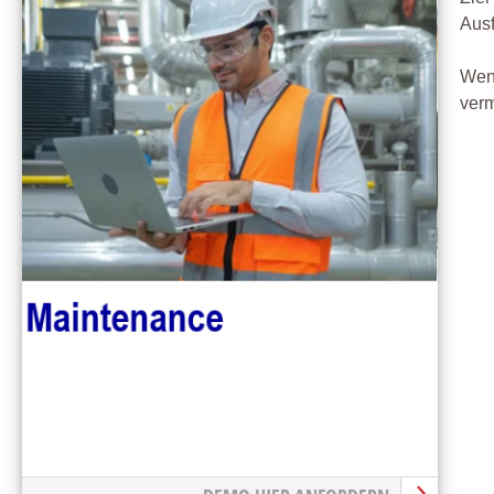
Ausf
Wenn
verm