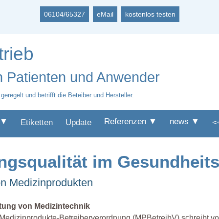
06104/65327
eMail
kostenlos testen
rieb
en Patienten und Anwender
eregelt und betrifft die Beteiber und Hersteller.
 ▼
Referenzen ▼
news ▼
Etiketten
Update
<
ungsqualität im Gesundheit
on Medizinprodukten
tung von Medizintechnik
Medizinprodukte-Betreiberverordnung (MPBetreibV) schreibt vor