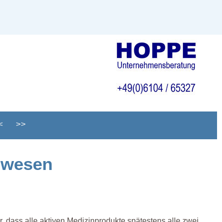
<
>>
swesen
, dass alle aktiven Medizinprodukte spätestens alle zwei