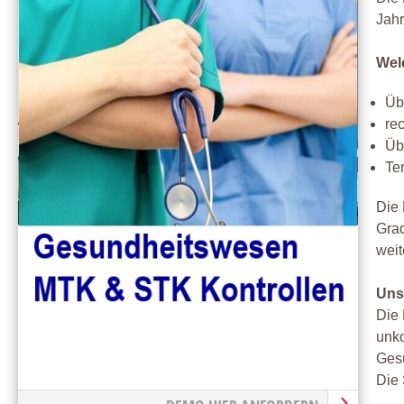
Jahr
Wel
Üb
re
Üb
Te
Die 
Grad
weit
Uns
Die 
unko
Ges
Die 