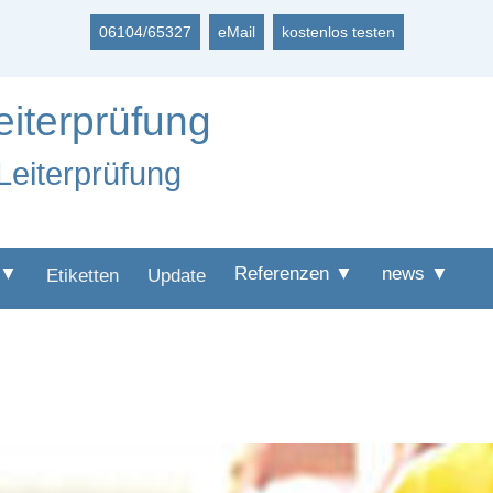
06104/65327
eMail
kostenlos testen
eiterprüfung
Leiterprüfung
 ▼
Referenzen ▼
news ▼
Etiketten
Update