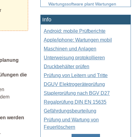
Wartungssoftware plant Wartungen
r
Wartungsmanagement Software für jede
Info
Wartung
Gerätemanagement Geräteverwaltung
Android: mobile Prüfberichte
Werkzeugmanagement
Apple/iphone: Wartungen mobil
Werkzeugverwaltung
Maschinen und Anlagen
Prüfmanager für die Arbeitssicherheit
Unterweisung protokollieren
fplanung
Regelwerke Vorschriften Gesetze
Druckbehälter prüfen
Verordnungen
rüfungen die
Prüfung von Leitern und Tritte
Serviceplaner für Ihre Servicearbeiten
DGUV Elektrogeräteprüfung
en
Arbeitsplaner für Arbeiten aller Art
Staplerprüfung nach BGV D27
t dem
Arbeitsmanager für die Planung im Team
Regalprüfung DIN EN 15635
Demo Version mit der
Gefährdungsbeurteilung
Instandhaltungssoftware
sten werden
Prüfung und Wartung von
Software Instandhaltungsmanagement
Feuerlöschern
.
Wartungskalender für die nächste