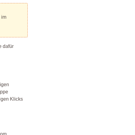
Maintain
Vorbeugemaßnahmen im Arbeitsschutz
 im
Instandhaltung von Gebäuden und
Anlagen. Instandhaltungsmanagement
TRBS Technische Regeln der
Betriebssicherheit
e dafür
Klimaanlage Klimatechnik
Management Circle
Betriebssicherheitsverordnung Software
tigen
oppe
igen Klicks
 vom