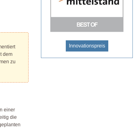
Instandhaltung
Zusatzmodul Wartungsplaner
emailCenter
Zusatzmodul Wartungsplaner
Ticketmanagement HelpDesk
Instandhaltungsplanung im Betrieb
Innovationspreis
entiert
Wartungsmanager
it dem
Prüfmittelverwaltung Kalibrierung
hmen zu
Messmittelmanagement
Facility Management Software
Technisches-Gebaeudemanagement
Legal Compliance Management System
m
DGUV Vorschriften
n einer
Prüf und Wartungsplaner direkt
itig die
Wartungsdienst Software
 geplanten
Chipster RFID Kabelbinder