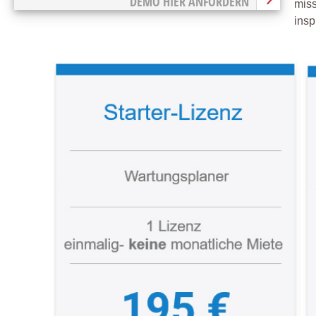
DEMO HIER ANFORDERN
mis
insp