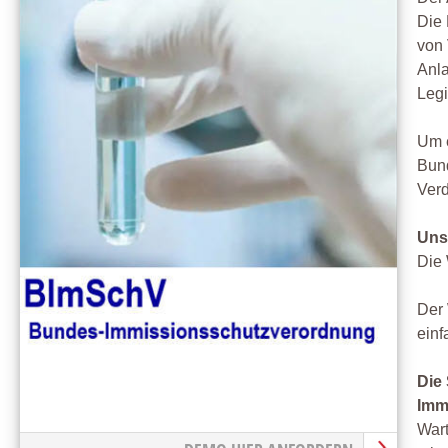
Die 
von
Anla
Legi
Um e
Bund
Verd
Uns
Die 
Der 
einf
Die
Imm
Wart