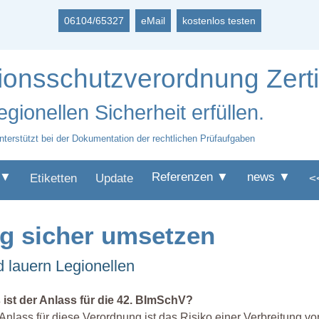
06104/65327
eMail
kostenlos testen
nsschutzverordnung Zertif
ionellen Sicherheit erfüllen.
nterstützt bei der Dokumentation der rechtlichen Prüfaufgaben
 ▼
Referenzen ▼
news ▼
Etiketten
Update
<
g sicher umsetzen
 lauern Legionellen
 ist der Anlass für die 42. BImSchV?
Anlass für diese Verordnung ist das Risiko einer Verbreitung v