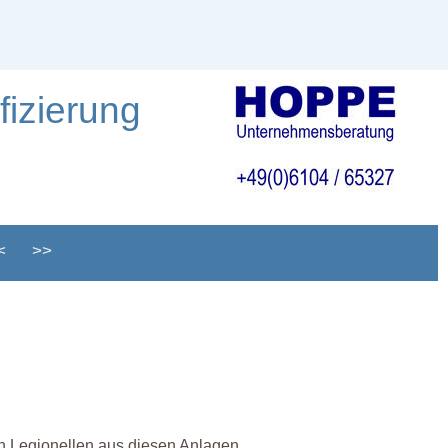
izierung
<
>>
on Legionellen aus diesen Anlagen.