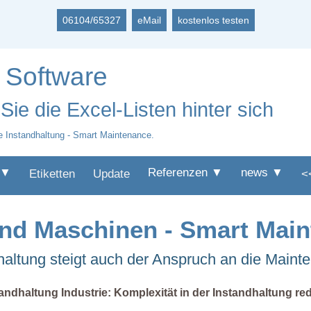
06104/65327
eMail
kostenlos testen
 Software
ie die Excel-Listen hinter sich
e Instandhaltung - Smart Maintenance.
 ▼
Referenzen ▼
news ▼
Etiketten
Update
<
und Maschinen - Smart Mai
altung steigt auch der Anspruch an die Maint
andhaltung Industrie: Komplexität in der Instandhaltung re