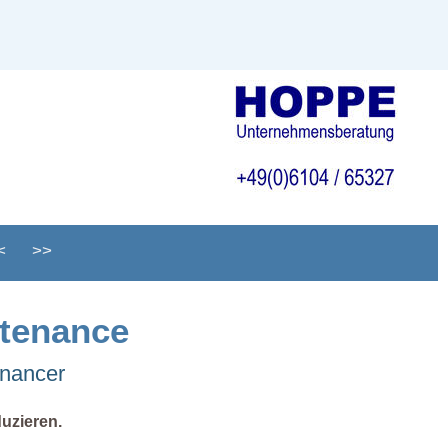
<
>>
ntenance
enancer
duzieren.