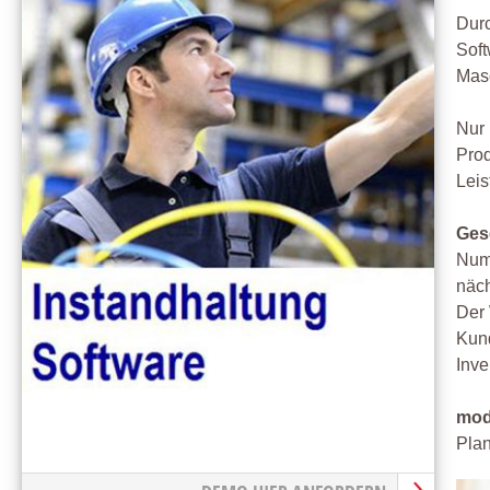
Durc
Soft
Mas
Nur 
Prod
Leis
Ges
Num
näch
Der 
Kund
Inve
mod
Plan