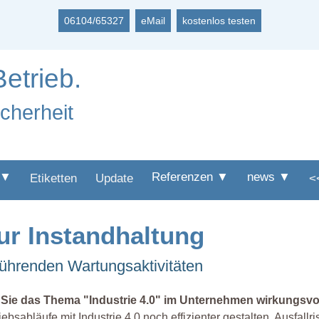
06104/65327
eMail
kostenlos testen
Betrieb.
icherheit
 ▼
Referenzen ▼
news ▼
Etiketten
Update
<
ur Instandhaltung
ührenden Wartungsaktivitäten
 Sie das Thema "Industrie 4.0" im Unternehmen wirkungsvol
iebsabläufe mit Industrie 4.0 noch effizienter gestalten. Ausfal