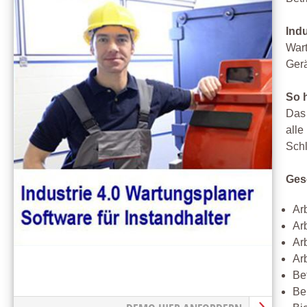
Ind
Wart
Ger
So h
Das 
alle
Schl
Ges
Ar
Ar
Ar
Ar
Be
Be