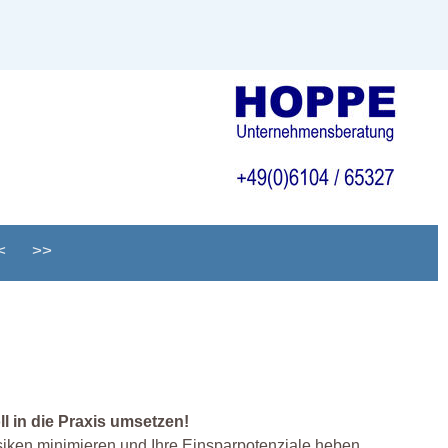
<
>>
l in die Praxis umsetzen!
lrisiken minimieren und Ihre Einsparpotenziale heben.