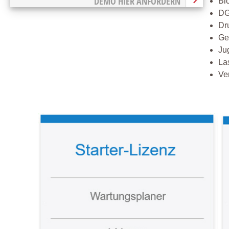
DEMO HIER ANFORDERN
Bi
DG
Dr
Ge
Ju
La
Ve