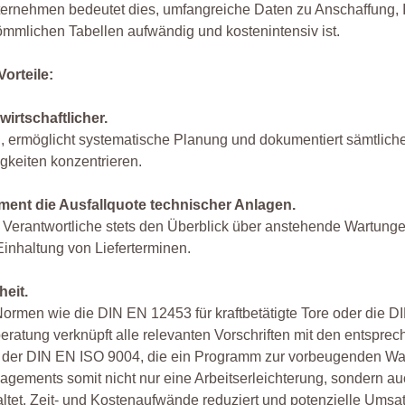
r Unternehmen bedeutet dies, umfangreiche Daten zu Anschaffung,
mmlichen Tabellen aufwändig und kostenintensiv ist.
Vorteile:
irtschaftlicher.
en, ermöglicht systematische Planung und dokumentiert sämtlich
gkeiten konzentrieren.
ment die Ausfallquote technischer Anlagen.
en Verantwortliche stets den Überblick über anstehende Wartun
Einhaltung von Lieferterminen.
heit.
Normen wie die DIN EN 12453 für kraftbetätigte Tore oder die D
ng verknüpft alle relevanten Vorschriften mit den entspreche
t der DIN EN ISO 9004, die ein Programm zur vorbeugenden Wart
gements somit nicht nur eine Arbeitserleichterung, sondern a
taltet, Zeit- und Kostenaufwände reduziert und potenzielle Ums