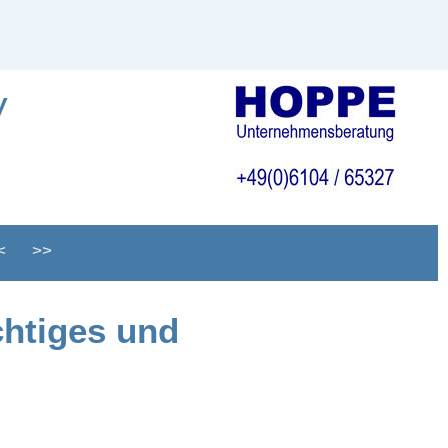
V
<
>>
chtiges und