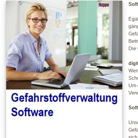
Sof
Egal
gäng
Gefa
Betr
Die 
dig
Wenn
Schu
Um d
Verw
Sof
Unse
Gefa
sich