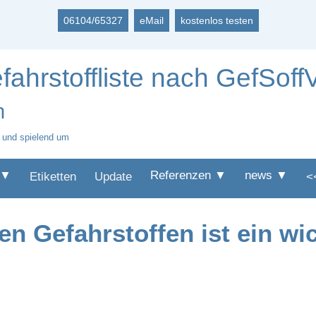
06104/65327
eMail
kostenlos testen
ahrstoffliste nach GefSoff
n
r und spielend um
 ▼
Referenzen ▼
news ▼
Etiketten
Update
<
den Gefahrstoffen ist ein wi