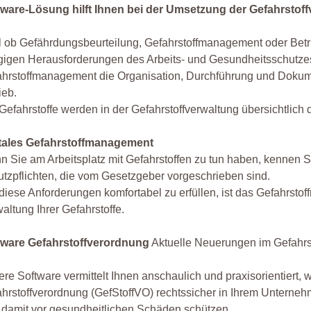
tware-Lösung hilft Ihnen bei der Umsetzung der Gefahrstof
 ob Gefährdungsbeurteilung, Gefahrstoffmanagement oder Betri
igen Herausforderungen des Arbeits- und Gesundheitsschutzes e
hrstoffmanagement die Organisation, Durchführung und Dokume
ieb.
Gefahrstoffe werden in der Gefahrstoffverwaltung übersichtlich 
itales Gefahrstoffmanagement
 Sie am Arbeitsplatz mit Gefahrstoffen zu tun haben, kennen S
tzpflichten, die vom Gesetzgeber vorgeschrieben sind.
iese Anforderungen komfortabel zu erfüllen, ist das Gefahrstof
altung Ihrer Gefahrstoffe.
tware Gefahrstoffverordnung
Aktuelle Neuerungen im Gefahrst
re Software vermittelt Ihnen anschaulich und praxisorientiert, 
hrstoffverordnung (GefStoffVO) rechtssicher in Ihrem Untern
 damit vor gesundheitlichen Schäden schützen.