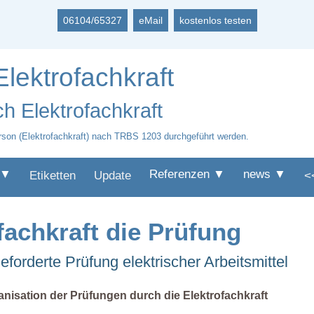
06104/65327
eMail
kostenlos testen
Elektrofachkraft
h Elektrofachkraft
Person (Elektrofachkraft) nach TRBS 1203 durchgeführt werden.
 ▼
Referenzen ▼
news ▼
Etiketten
Update
<
fachkraft die Prüfung
forderte Prüfung elektrischer Arbeitsmittel
anisation der Prüfungen durch die Elektrofachkraft