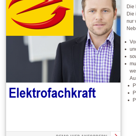
Die 
Die 
nur 
Neb
Vo
un
so
mu
we
Au
P
P
P