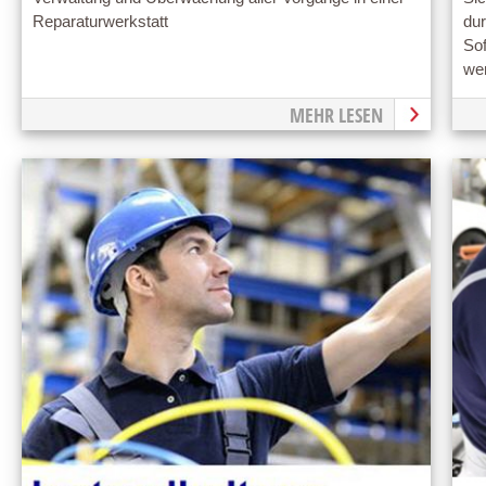
Reparaturwerkstatt
du
So
we
MEHR LESEN