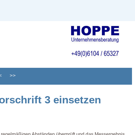
<
>>
rschrift 3 einsetzen
 in regelmäßigen Abständen überprüft und das Messergebnis