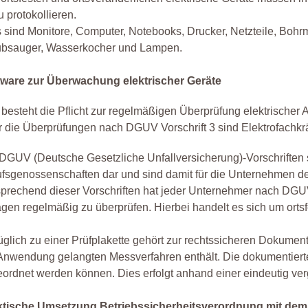
zu protokollieren.
 sind Monitore, Computer, Notebooks, Drucker, Netzteile, Boh
ubsauger, Wasserkocher und Lampen.
tware zur Überwachung elektrischer Geräte
 besteht die Pflicht zur regelmäßigen Überprüfung elektrischer 
r die Überprüfungen nach DGUV Vorschrift 3 sind Elektrofachkrä
DGUV (Deutsche Gesetzliche Unfallversicherung)-Vorschriften
fsgenossenschaften dar und sind damit für die Unternehmen de
prechend dieser Vorschriften hat jeder Unternehmer nach DGUV Vo
gen regelmäßig zu überprüfen. Hierbei handelt es sich um ortsfe
glich zu einer Prüfplakette gehört zur rechtssicheren Dokument
Anwendung gelangten Messverfahren enthält. Die dokumentiert
ordnet werden können. Dies erfolgt anhand einer eindeutig v
ktische Umsetzung Betriebssicherheitsverordnung mit de