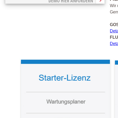
DEMO HIER ANFORDERN
Wir 
Gern
GOS
Det
FLU
Det