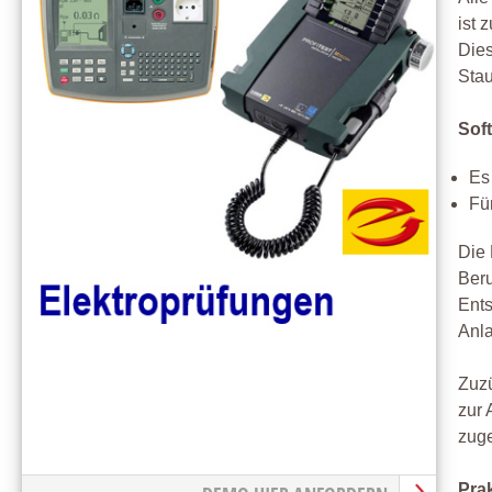
ist 
Dies
Sta
Sof
Es
Fü
Die 
Beru
Ents
Anla
Zuzü
zur 
zuge
Pra