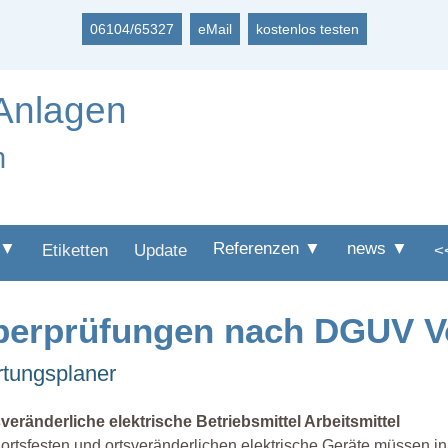
06104/65327
eMail
kostenlos testen
 Anlagen
m
 ▼
Referenzen ▼
news ▼
Etiketten
Update
<
Überprüfungen nach DGUV Vo
rtungsplaner
veränderliche elektrische Betriebsmittel Arbeitsmittel
 ortsfesten und ortsveränderlichen elektrische Geräte müssen