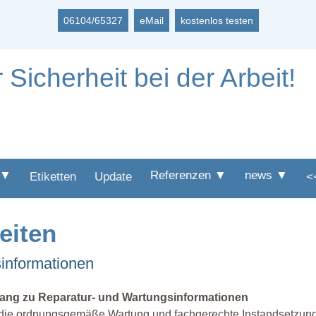
06104/65327
eMail
kostenlos testen
 Sicherheit bei der Arbeit!
 ▼
Referenzen ▼
news ▼
Etiketten
Update
<
eiten
sinformationen
ang zu Reparatur- und Wartungsinformationen
die ordnungsgemäße Wartung und fachgerechte Instandsetzung,