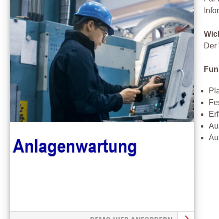
Info
Wic
Der 
Fun
Pl
Fe
Er
Aus
Au