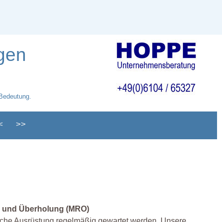
gen
 Bedeutung.
<
>>
ur und Überholung (MRO)
nische Ausrüstung regelmäßig gewartet werden. Unsere