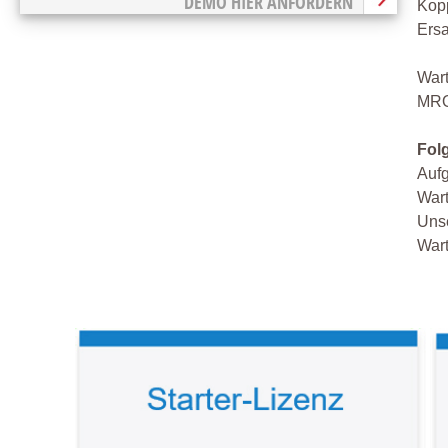
DEMO HIER ANFORDERN
Kopp
Ersa
Wart
MRO 
Fol
Aufg
War
Unse
Wart