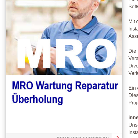
Soft
Mit 
Inst
Asse
Die 
Vera
Dive
Verf
Ein 
Die
Proj
inn
Unse
Inst