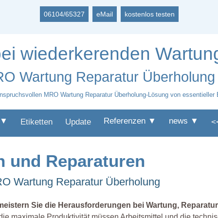
06104/65327
eMail
kostenlos testen
ei wiederkerenden Wartun
MRO Wartung Reparatur Überholung
 anspruchsvollen MRO Wartung Reparatur Überholung-Lösung von essentieller
 ▼
Referenzen ▼
news ▼
Etiketten
Update
<
n und Reparaturen
 MRO Wartung Reparatur Überholung
meistern Sie die Herausforderungen bei Wartung, Reparat
die maximale Produktivität müssen Arbeitsmittel und die tech