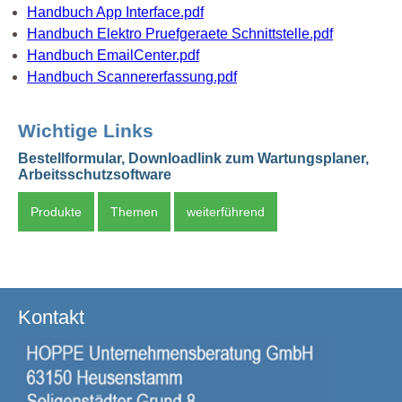
Handbuch App Interface.pdf
Handbuch Elektro Pruefgeraete Schnittstelle.pdf
Handbuch EmailCenter.pdf
Handbuch Scannererfassung.pdf
Wichtige Links
Bestellformular, Downloadlink zum Wartungsplaner,
Arbeitsschutzsoftware
Produkte
Themen
weiterführend
Kontakt