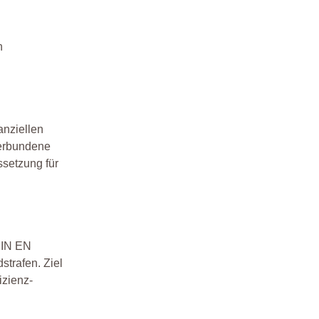
n
anziellen
verbundene
ssetzung für
DIN EN
strafen. Ziel
izienz-