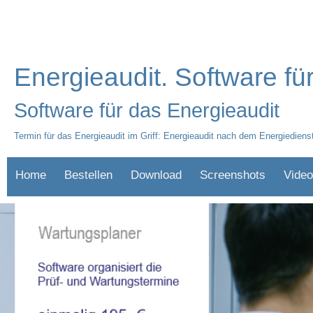
Energieaudit. Software f
Software für das Energieaudit
Termin für das Energieaudit im Griff: Energieaudit nach dem Energiedien
Home
Bestellen
Download
Screenshots
Video