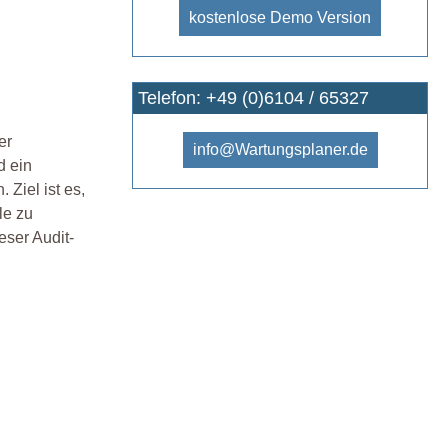
kostenlose Demo Version
Telefon: +49 (0)6104 / 65327
er
info@Wartungsplaner.de
d ein
Ziel ist es,
le zu
eser Audit-