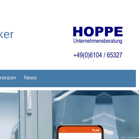
ker
renzen
News