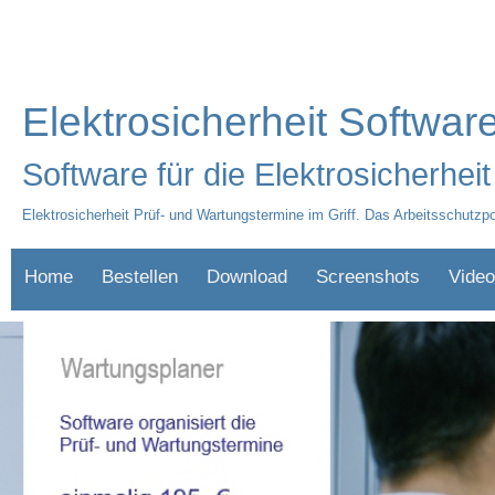
Elektrosicherheit Software
Software für die Elektrosicherheit
Elektrosicherheit Prüf- und Wartungstermine im Griff. Das Arbeitsschutzpo
Home
Bestellen
Download
Screenshots
Video