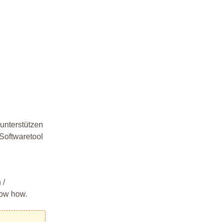
 unterstützen
Softwaretool
 /
now how.