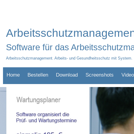
Arbeitsschutzmanagement
Software für das Arbeitsschutz
Arbeitsschutzmanagement. Arbeits- und Gesundheitsschutz mit System. 
Home
Bestellen
Download
Screenshots
Video