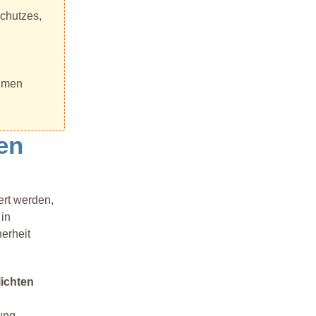
chutzes,
ehmen
en
ert werden,
 in
erheit
ichten
ung,