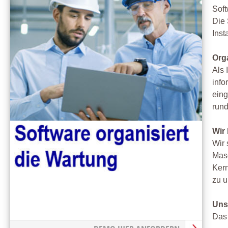
Soft
Die 
Inst
Org
Als 
info
eing
rund
Wir
Wir 
Masc
Kern
zu u
Uns
Das 