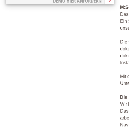
DEMO HIER ANFORDERN
M:Se
Das 
Ein 
unse
Die 
doku
doku
Inst
Mit 
Unt
Die
Wir 
Das 
arbe
Navi