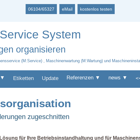
06104/65327
eMail
kostenlos testen
 Service System
en organisieren
ensservice (M:Service) , Maschinenwartung (M:Wartung) und Maschineninstan
 ▼
Referenzen ▼
news ▼
Etiketten
Update
<
gsorganisation
rderungen zugeschnitten
 Lösung für Ihre Betriebsinstandhaltung und für Maschinens