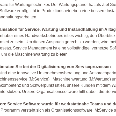
ware für Wartungstechniker. Der Wartungsplaner hat als Ziel Sie
Software ermöglicht in Produktionsbetrieben eine bessere Ins
andhaltungsarbeiten.
anisation für Service, Wartung und Instandhaltung im Alltag
Inhaber eines Handwerksbetriebes ist es wichtig, den Überblic
rmiert zu sein. Um diesen Anspruch gerecht zu werden, wird me
esetzt. Service Management ist eine vollständige, vernetzte S
 um die Maschinenwartung zu bieten.
 beraten Sie bei der Digitalisierung von Serviceprozessen
sind eine innovative Unternehmensberatung und Ansprechpartn
hinensservice (M:Service) , Maschinenwartung (M:Wartung) un
kompetenz und Schwerpunkt ist es, unsere Kunden mit dem Wart
nterstützen. Unsere Organisationssoftware hilft dabei, die Servi
ere Service Software wurde für werkstattnahe Teams und de
Programm versteht sich als Organisationssoftware. M:Service 