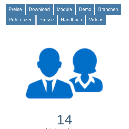
Preise
Download
Module
Demo
Branchen
Referenzen
Presse
Handbuch
Videos
14